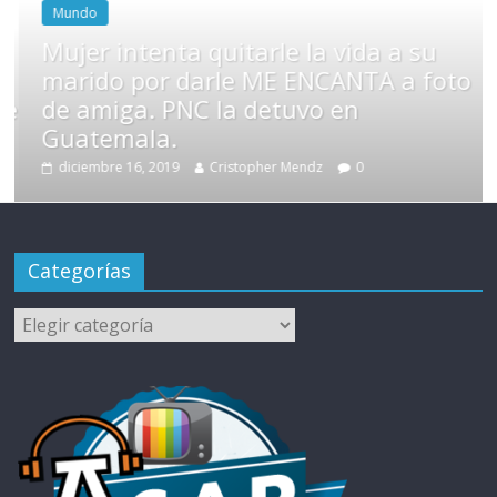
Mundo
Mujer intenta quitarle la vida a su
marido por darle ME ENCANTA a foto
de
de amiga. PNC la detuvo en
Guatemala.
diciembre 16, 2019
Cristopher Mendz
0
Categorías