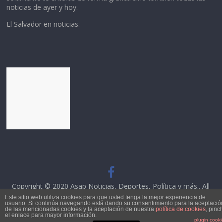
noticias de ayer y hoy.
El Salvador en noticias.
Copyright © 2020
Asap Noticias, Deportes, Política y más.
. All
rights reserved.
Este sitio web utiliza cookies para que usted tenga la mejor experiencia de
usuario. Si continúa navegando está dando su consentimiento para la aceptació
Theme: ColorMag by
ThemeGrill
. Powered by
WordPress
.
de las mencionadas cookies y la aceptación de nuestra
política de cookies
, pinc
el enlace para mayor información.
plugin cook