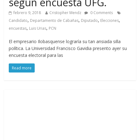
según encuesta UFG.
febrero 9, 2018
Cristopher Mendz
0 Comments
,
,
,
,
Candidato
Departamento de Cabañas
Diputado
Elecciones
,
,
encuestas
Luis Urias
PCN
El empresario Ilobasquense lograría su tan ansiada silla
política. La Universidad Francisco Gavidia presento ayer su
encuesta electoral para las
Read more