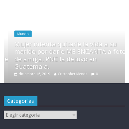
Mundo
Mujer intenta quitarle la vida a su
marido por darle ME ENCANTA a foto
de
de amiga. PNC la detuvo en
Guatemala.
diciembre 16, 2019
Cristopher Mendz
0
Categorías